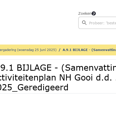
Zoeken
ergadering (woensdag 25 juni 2025)
A.9.1 BIJLAGE - (Samenvatting) Activiteitenplan N
.9.1 BIJLAGE - (Samenvatti
tiviteitenplan NH Gooi d.d. 
025_Geredigeerd