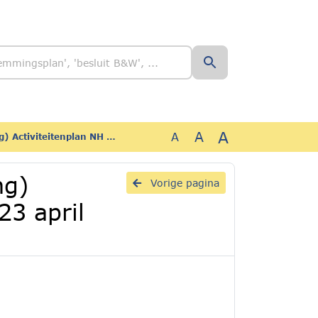
A
A
A
H Gooi d.d. 23 april 2025_Geredigeerd
ng)
Vorige pagina
23 april