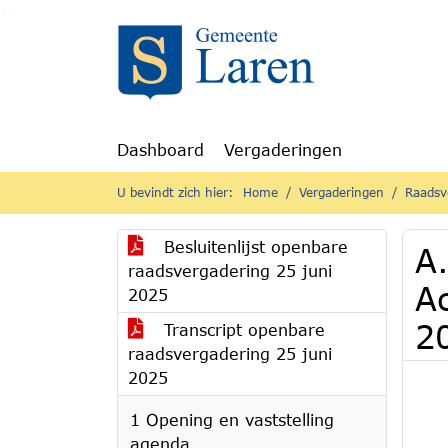
Ga naar de inhoud van deze pagina
Ga naar het zoeken
Ga naar het menu
Dashboard
Vergaderingen
U bevindt zich hier:
Home
Vergaderingen
Raadsv
Besluitenlijst openbare
A
raadsvergadering 25 juni
Ac
2025
2
Transcript openbare
raadsvergadering 25 juni
2025
1 Opening en vaststelling
agenda