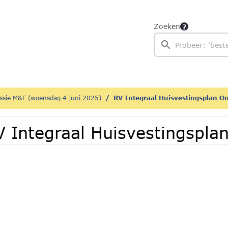
Zoeken
sie M&F (woensdag 4 juni 2025)
RV Integraal Huisvestingsplan O
V Integraal Huisvestingspla