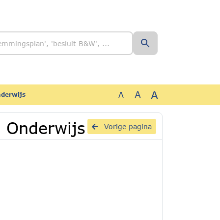
A
A
A
nderwijs
n Onderwijs
Vorige pagina