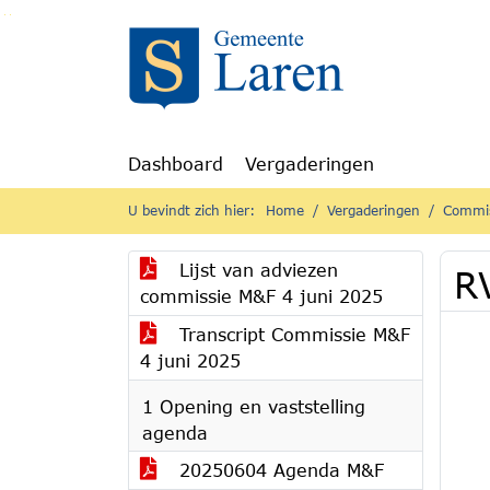
Ga naar de inhoud van deze pagina
Ga naar het zoeken
Ga naar het menu
Dashboard
Vergaderingen
U bevindt zich hier:
Home
Vergaderingen
Commis
Lijst van adviezen
R
commissie M&F 4 juni 2025
Transcript Commissie M&F
4 juni 2025
1 Opening en vaststelling
agenda
20250604 Agenda M&F