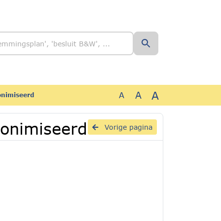
A
A
A
nonimiseerd
anonimiseerd
Vorige pagina