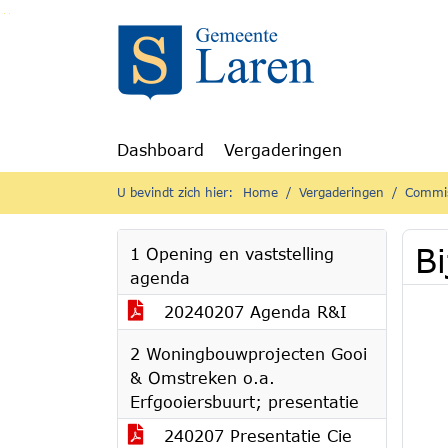
Ga naar de inhoud van deze pagina
Ga naar het zoeken
Ga naar het menu
Dashboard
Vergaderingen
U bevindt zich hier:
Home
Vergaderingen
Commis
Bi
1 Opening en vaststelling
agenda
20240207 Agenda R&I
2 Woningbouwprojecten Gooi
& Omstreken o.a.
Erfgooiersbuurt; presentatie
240207 Presentatie Cie