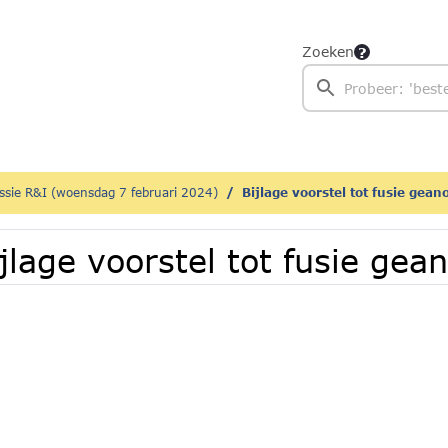
Zoeken
sie R&I (woensdag 7 februari 2024)
Bijlage voorstel tot fusie gea
jlage voorstel tot fusie ge