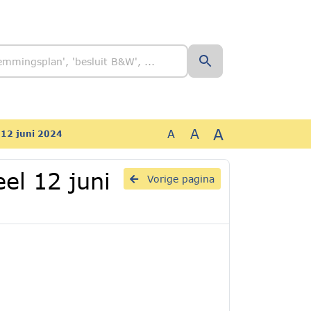
A
A
A
l 12 juni 2024
eel 12 juni
Vorige pagina