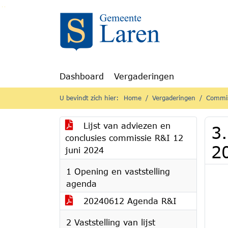
Ga naar de inhoud van deze pagina
Ga naar het zoeken
Ga naar het menu
Dashboard
Vergaderingen
U bevindt zich hier:
Home
Vergaderingen
Commis
Lijst van adviezen en
3.
conclusies commissie R&I 12
2
juni 2024
1 Opening en vaststelling
agenda
20240612 Agenda R&I
2 Vaststelling van lijst