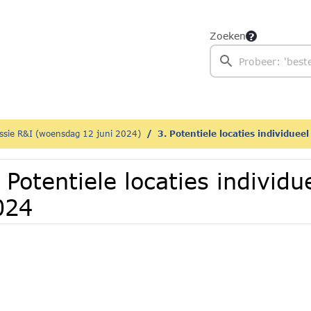
Zoeken
sie R&I (woensdag 12 juni 2024)
3. Potentiele locaties individuee
 Potentiele locaties individu
024