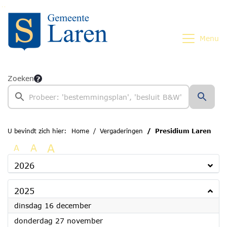
Ga naar de inhoud van deze pagina
Ga naar het zoeken
Ga naar het menu
Menu
Zoeken
U bevindt zich hier:
Home
Vergaderingen
Presidium Laren
A
A
A
2026
2025
2025
dinsdag 16 december
2025
donderdag 27 november