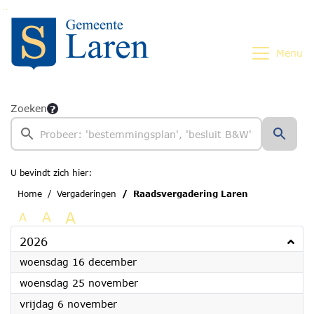
Ga naar de inhoud van deze pagina
Ga naar het zoeken
Ga naar het menu
Menu
Zoeken
U bevindt zich hier:
Home
Vergaderingen
Raadsvergadering Laren
A
A
A
2026
2026
woensdag 16 december
2026
woensdag 25 november
2026
vrijdag 6 november