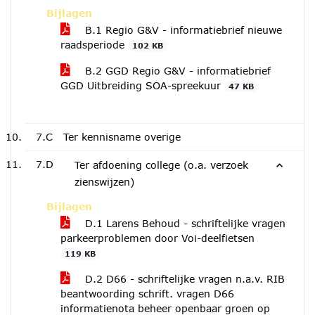
Bijlagen
B.1 Regio G&V - informatiebrief nieuwe
raadsperiode
102 KB
B.2 GGD Regio G&V - informatiebrief
GGD Uitbreiding SOA-spreekuur
47 KB
7.C
Ter kennisname overige
7.D
Ter afdoening college (o.a. verzoek
zienswijzen)
Bijlagen
D.1 Larens Behoud - schriftelijke vragen
parkeerproblemen door Voi-deelfietsen
119 KB
D.2 D66 - schriftelijke vragen n.a.v. RIB
beantwoording schrift. vragen D66
informatienota beheer openbaar groen op