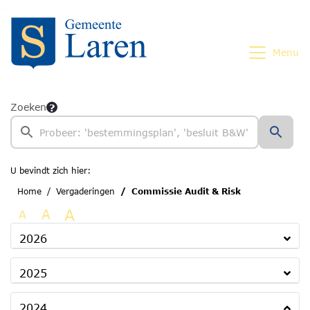
Ga naar de inhoud van deze pagina
Ga naar het zoeken
Ga naar het menu
Menu
Zoeken
U bevindt zich hier:
Home
Vergaderingen
Commissie Audit & Risk
A
A
A
2026
2025
2024