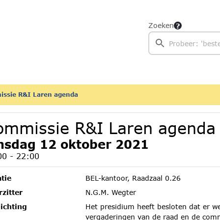
Zoeken
ssie R&I Laren agenda
ommissie R&I Laren agenda
nsdag 12 oktober 2021
00 - 22:00
tie
BEL-kantoor, Raadzaal 0.26
zitter
N.G.M. Wegter
ichting
Het presidium heeft besloten dat er w
vergaderingen van de raad en de comm