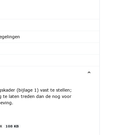
egelingen
kader (bijlage 1) vast te stellen;
g te laten treden dan de nog voor
eving.
cx
108 KB