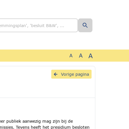
A
A
A
Vorige pagina
eer publiek aanwezig mag zijn bij de
issies. Tevens heeft het presidium besloten