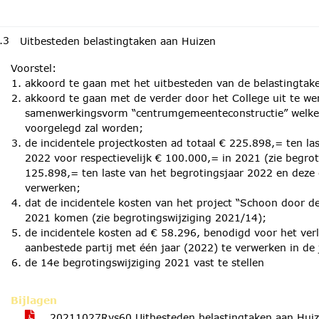
.3
Uitbesteden belastingtaken aan Huizen
Voorstel:
akkoord te gaan met het uitbesteden van de belastingta
akkoord te gaan met de verder door het College uit te we
samenwerkingsvorm “centrumgemeenteconstructie” welke t
voorgelegd zal worden;
de incidentele projectkosten ad totaal € 225.898,= ten la
2022 voor respectievelijk € 100.000,= in 2021 (zie begrot
125.898,= ten laste van het begrotingsjaar 2022 en deze 
verwerken;
dat de incidentele kosten van het project “Schoon door de
2021 komen (zie begrotingswijziging 2021/14);
de incidentele kosten ad € 58.296, benodigd voor het ver
aanbestede partij met één jaar (2022) te verwerken in de 
de 14e begrotingswijziging 2021 vast te stellen
Bijlagen
20211027Rvs60 Uitbesteden belastingtaken aan Hui