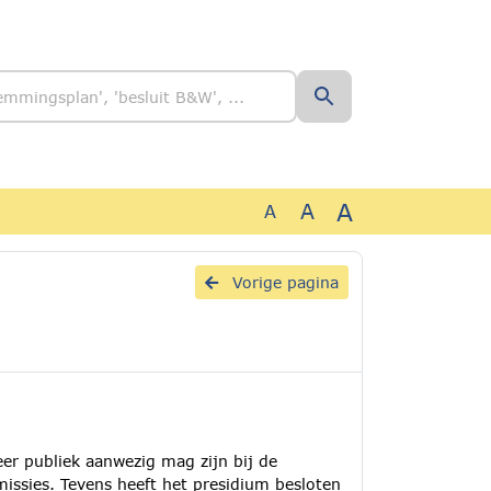
A
A
A
a
Vorige pagina
eer publiek aanwezig mag zijn bij de
issies. Tevens heeft het presidium besloten