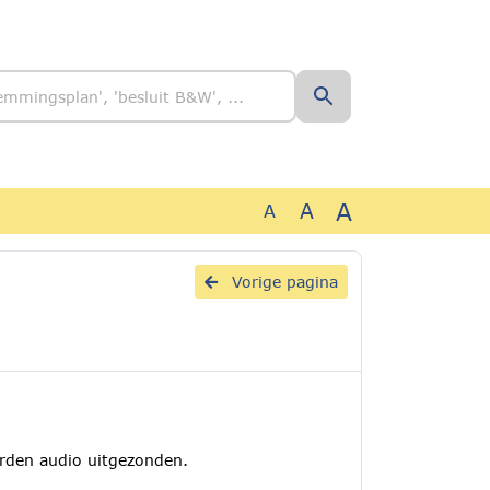
A
A
A
Vorige pagina
rden audio uitgezonden.