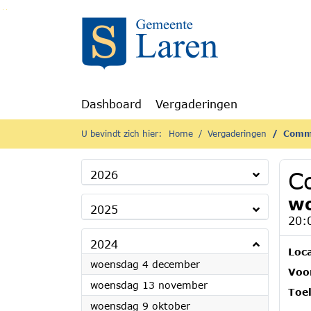
Ga naar de inhoud van deze pagina
Ga naar het zoeken
Ga naar het menu
Dashboard
Vergaderingen
U bevindt zich hier:
Home
Vergaderingen
Commi
C
2026
wo
2025
20:
2024
Loca
2024
woensdag 4 december
Voor
2024
woensdag 13 november
Toel
2024
woensdag 9 oktober