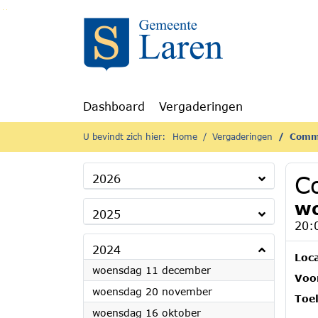
Ga naar de inhoud van deze pagina
Ga naar het zoeken
Ga naar het menu
Dashboard
Vergaderingen
U bevindt zich hier:
Home
Vergaderingen
Comm
C
2026
wo
2025
20:
2024
Loca
2024
woensdag 11 december
Voor
2024
woensdag 20 november
Toel
2024
woensdag 16 oktober