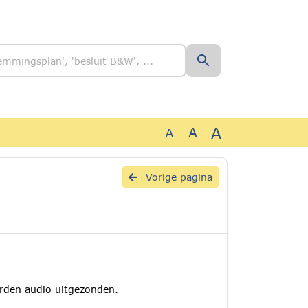
A
A
A
Vorige pagina
rden audio uitgezonden.