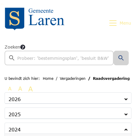
Ga naar de inhoud van deze pagina
Ga naar het zoeken
Ga naar het menu
Menu
Zoeken
U bevindt zich hier:
Home
Vergaderingen
Raadsvergadering
A
A
A
2026
2025
2024