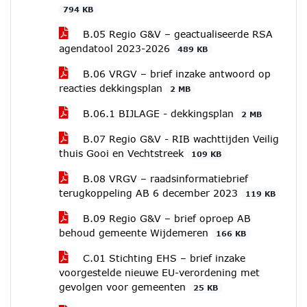
794 KB
B.05 Regio G&V – geactualiseerde RSA
agendatool 2023-2026
489 KB
B.06 VRGV – brief inzake antwoord op
reacties dekkingsplan
2 MB
B.06.1 BIJLAGE - dekkingsplan
2 MB
B.07 Regio G&V - RIB wachttijden Veilig
thuis Gooi en Vechtstreek
109 KB
B.08 VRGV – raadsinformatiebrief
terugkoppeling AB 6 december 2023
119 KB
B.09 Regio G&V – brief oproep AB
behoud gemeente Wijdemeren
166 KB
C.01 Stichting EHS – brief inzake
voorgestelde nieuwe EU-verordening met
gevolgen voor gemeenten
25 KB