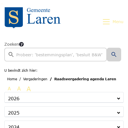
Ga naar de inhoud van deze pagina
Ga naar het zoeken
Ga naar het menu
Menu
Zoeken
U bevindt zich hier:
Home
Vergaderingen
Raadsvergadering agenda Laren
A
A
A
2026
2025
2024