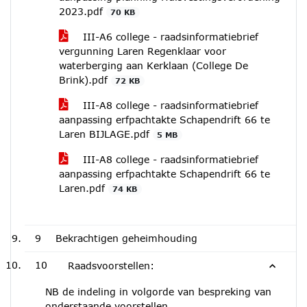
2023.pdf
70 KB
III-A6 college - raadsinformatiebrief
vergunning Laren Regenklaar voor
waterberging aan Kerklaan (College De
Brink).pdf
72 KB
III-A8 college - raadsinformatiebrief
aanpassing erfpachtakte Schapendrift 66 te
Laren BIJLAGE.pdf
5 MB
III-A8 college - raadsinformatiebrief
aanpassing erfpachtakte Schapendrift 66 te
Laren.pdf
74 KB
9
Bekrachtigen geheimhouding
10
Raadsvoorstellen:
NB de indeling in volgorde van bespreking van
onderstaande voorstellen