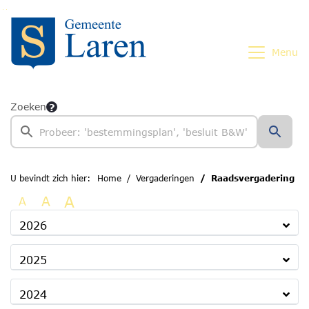
Ga naar de inhoud van deze pagina
Ga naar het zoeken
Ga naar het menu
Menu
Zoeken
U bevindt zich hier:
Home
Vergaderingen
Raadsvergadering
A
A
A
2026
2025
2024