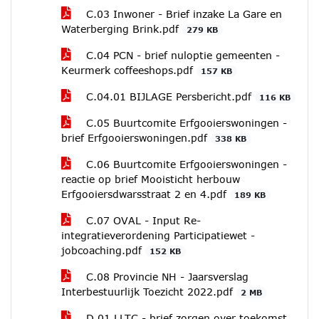
C.03 Inwoner - Brief inzake La Gare en
Waterberging Brink.pdf
279 KB
C.04 PCN - brief nuloptie gemeenten -
Keurmerk coffeeshops.pdf
157 KB
C.04.01 BIJLAGE Persbericht.pdf
116 KB
C.05 Buurtcomite Erfgooierswoningen -
brief Erfgooierswoningen.pdf
338 KB
C.06 Buurtcomite Erfgooierswoningen -
reactie op brief Mooisticht herbouw
Erfgooiersdwarsstraat 2 en 4.pdf
189 KB
C.07 OVAL - Input Re-
integratieverordening Participatiewet -
jobcoaching.pdf
152 KB
C.08 Provincie NH - Jaarsverslag
Interbestuurlijk Toezicht 2022.pdf
2 MB
D.01 LLTC - brief zorgen over toekomst